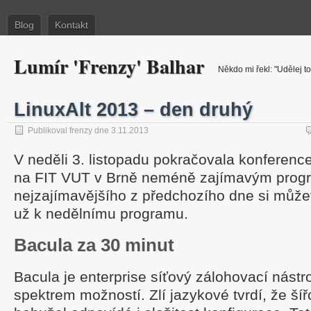
Blog
Kontakt
Lumír 'Frenzy' Balhar
Někdo mi řekl: "Udělej to
LinuxAlt 2013 – den druhý
Publikoval frenzy dne 3.11.2013
V neděli 3. listopadu pokračovala konferenc
na FIT VUT v Brně neméně zajímavým prog
nejzajímavějšího z předchozího dne si může
už k nedělnímu programu.
Bacula za 30 minut
Bacula je enterprise síťový zálohovací nástr
spektrem možností. Zlí jazykové tvrdí, že šíř