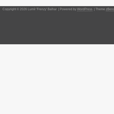
Copyright © 2026 Lumír 'Frenzy' Balhar | Powered by
WordPress
| Theme
zBen