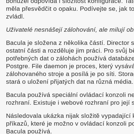
bohužel odpovídá i složitost konfigurace. T
měla přesvědčit o opaku. Podívejte se, jak 
zvládl.
Uživatelé nesnášejí zálohování, ale milují o
Bacula je složena z několika částí. Director 
ostatní části a rozděluje jim práci. Pro svůj 
potřebných dat o zálohách používá databá
Postgre. File daemon je proces, který vysáv
zálohovaného stroje a posílá je po síti. St
stará o uložení přijatých dat na různá média.
Bacula používá speciální ovládací konzoli n
rozhraní. Existuje i webové rozhraní pro její 
Následovala ukázka nijak složitě vypadající 
příkazů, které je možno v ovládací konzoli p
Bacula používá.