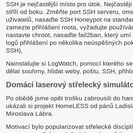
SSH je nejčastější místo pro útok. Nejčastěji
střílí od boku. Změňte port SSH serveru, ome
uživatelů, nasaďte SSH Honeypot na standar
zamezte přihlášení roota, vyžadujte používán
nastavte chroot, nasaďte fail2ban, který um
logů přihlášení po několika neúspěšných po
SSH),
Nainstalujte si LogWatch, pomocí kterého se 
dělat souhrny, hlídat weby, poštu, SSH, přihl
Domácí laserový střelecký simul
Po obědě jsme opět trošku zabrousili do har
ukázali si projekt HomeLESS od pánů Ladis
Miroslava Lábra.
Motivací bylo popularizovat střelecké discip