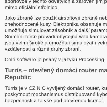
sportovce v těchto odvětvích a zároveň jim 
mimo oficiální střelnice.
Jako zbraně lze použít airsoftové zbraně ne
znehodnocené kusy. Elektronika obsahuje mik
umožňuje simulovat zásobník a další parame
Snímání terče provádí obyčejná web kamera
jsou velmi široké a umožňují simulovat i vel
vzdálenosti a různé druhy zbraní.
Celé software je psaný v jazyku Processing.
Turris – otevřený domácí router m
Republic
Turris je v CZ.NIC vyvíjený domácí router, kt
poskytnout mechanismus distribuované kybe
bezpečnosti a to vše pod otevřenou licencí.