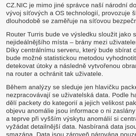
CZ.NIC je mimo jiné správce naší národní d
vývoj síťových a OS technologií, provozuje š
dlouhodobě se zaměřuje na síťovou bezpečn
Router Turris bude ve výsledku sloužit jako
nejideálnějšího místa – brány mezi uživatel
Díky centrálnímu serveru, který bude sbírat
bude možné statistickou metodou vyhodnotit
detekovat útoky a následně vytvořenou obran
na router a ochránit tak uživatele.
Během analýzy se sleduje jen hlavičku pack
nezpracovávají se uživatelská data. Podle h
dělí packety do kategorií a jejich velikost pa
objevu anomálie jsou informace o ni zaslány 
a teprve při vyšším výskytu anomálií si cent
vyžádat detailnější data. Nasbíraná data jso
smazána. Data jsou zároveň párována pouz