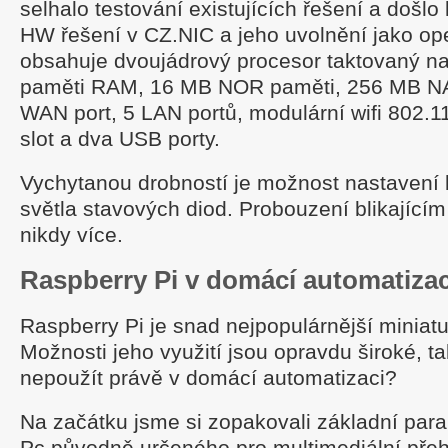
selhalo testování existujících řešení a došlo 
HW řešení v CZ.NIC a jeho uvolnění jako op
obsahuje dvoujádrový procesor taktovaný n
paměti RAM, 16 MB NOR paměti, 256 MB NA
WAN port, 5 LAN portů, modulární wifi 802.1
slot a dva USB porty.
Vychytanou drobností je možnost nastavení b
světla stavových diod. Probouzení blikající
nikdy více.
Raspberry Pi v domácí automatizac
Raspberry Pi je snad nejpopulárnější miniatu
Možnosti jeho využití jsou opravdu široké, ta
nepoužít právě v domácí automatizaci?
Na začátku jsme si zopakovali základní para
Pc původně určeného pro multimediální přeh