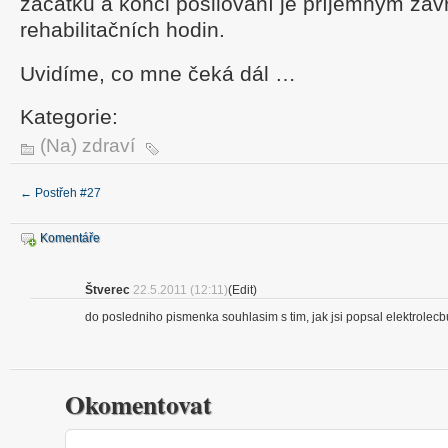
začátku a konci posilování je příjemným za
rehabilitačních hodin.
Uvidíme, co mne čeká dál …
Kategorie:
(Na) zdraví
←
Postřeh #27
Komentáře
Štverec
22.5.2011 (12:11)
(Edit)
do posledniho pismenka souhlasim s tim, jak jsi popsal elektrolecbu
Okomentovat