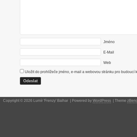
Jméno
E-Mail
Web
Uložit do prohlížeče jméno, e-mail a webovou stránku pro budoucí 
Copyright © 2026 Lumír 'Frenzy' Balhar | Powered by
WordPress
| Theme
zBen