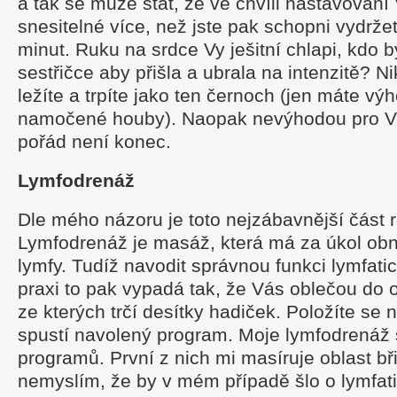
a tak se může stát, že ve chvíli nastavování
snesitelné více, než jste pak schopni vydržet
minut. Ruku na srdce Vy ješitní chlapi, kdo
sestřičce aby přišla a ubrala na intenzitě? Ni
ležíte a trpíte jako ten černoch (jen máte v
namočené houby). Naopak nevýhodou pro Vás
pořád není konec.
Lymfodrenáž
Dle mého názoru je toto nejzábavnější část re
Lymfodrenáž je masáž, která má za úkol obno
lymfy. Tudíž navodit správnou funkci lymfat
praxi to pak vypadá tak, že Vás oblečou do 
ze kterých trčí desítky hadiček. Položíte se 
spustí navolený program. Moje lymfodrenáž
programů. První z nich mi masíruje oblast bři
nemyslím, že by v mém případě šlo o lymfatic