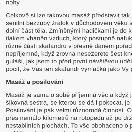
nohy.
Celkově si lze takovou masáž představit tak
senilní bezzubý žralok v důchodovém věku 
dolní část těla. Zmíněnými hadičkami je do
tlakem vháněn vzduch, který postupně nafuk
různé části skafandru v přesně daném pořadí
nepříjemné, když zrovna nesežerete šest k
guláši, jak jsem to před první návštěvou uděl
pocit, že Vás ten skafandr vymačká jako Vy 
Masáž a posilování
Masáž je sama o sobě příjemná věc a když j
šikovná sestra, se kterou se dá i pokecat, je 
Posilování je pak velmi různorodá činnost. O
přes nemálo kilometrů na rotopedu až po dr
nestabilních plochách. To vše obohaceno o 