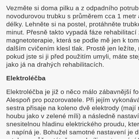
Vezměte si doma pilku a z odpadního potrub
novodurovou trubku s průměrem cca 1 metr a
délky. Lehněte si na postel, protáhněte trub
minut. Přesně takto vypadá fáze rehabilitací
magnetoterapie, která se podle mě jen k to
dalším cvičením klesl tlak. Prostě jen ležíte,
pokud jste si ji před použitím umyli, máte ste
jako já na drahých rehabilitacích.
Elektroléčba
Elektroléčba je již o něco málo zábavnější fo
Alespoň pro pozorovatele. Při jejím vykonáv
sestra přisaje na koleno dvě elektrody (ma
houbu jako v zelené míli) a následně nastav
snesitelnou hladinu elektrického proudu, kt
a napíná je. Bohužel samotné nastavení je do