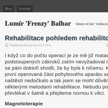
Blog
Kontakt
Lumír 'Frenzy' Balhar
Někdo mi řekl: "Udělej to
Rehabilitace pohledem rehabili
Publikoval frenzy dne 22.5.2011
I když co do počtu operací je ze mě již mata
podstoupených zákroků zatím nevyžadoval re
se páni doktoři shodli, že by byla k ničemu. 
první operovaná část pohybového aparátu s
naštěstí nedočkalo a tak jsem se mohl důvě
některými metodami rehabilitace. Nebudu po
převlékal v šatně a přejdeme rovnou k věci.
Magnetoterapie