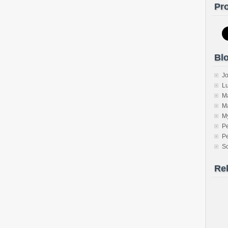
Pro
Blo
J
Lu
Ma
Ma
M
Pe
P
S
Re