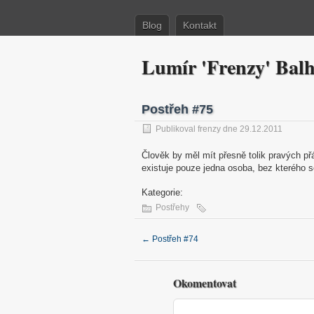
Blog
Kontakt
Lumír 'Frenzy' Bal
Postřeh #75
Publikoval frenzy dne 29.12.2011
Člověk by měl mít přesně tolik pravých přá
existuje pouze jedna osoba, bez kteréh
Kategorie:
Postřehy
←
Postřeh #74
Okomentovat