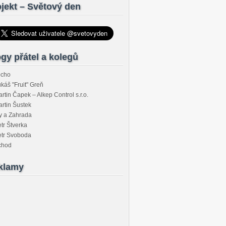
jekt – Světový den
gy přátel a kolegů
ocho
káš "Fruit" Greň
rtin Čapek – Alkep Control s.r.o.
rtin Šustek
y a Zahrada
tr Štverka
etr Svoboda
chod
klamy