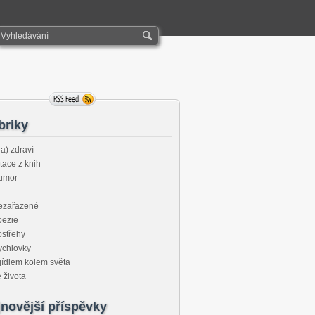
briky
a) zdraví
tace z knih
umor
ezařazené
oezie
střehy
ychlovky
jídlem kolem světa
 života
novější příspěvky