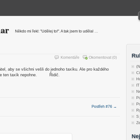
har
Někdo mi řekl: "Udělej to!". A tak jsem to udělal …
Ru
Komentáře
Okomentovat
(0)
(N
tel, aby se všichni vešli do jednoho taxíku. Ale pro každého
Ci
o se ten taxík nepohne. Řidič.
H
IT
N
P
Po
Postřeh #76
→
R
S 
Ze
Nej