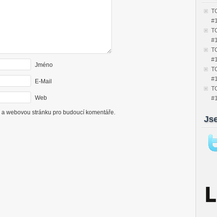
TO
#
TO
#
TO
#
Jméno
TO
#
E-Mail
TO
Web
#
il a webovou stránku pro budoucí komentáře.
Js