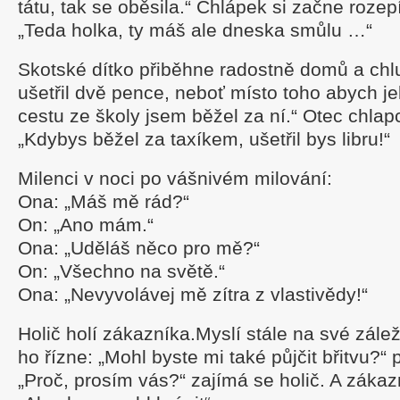
tátu, tak se oběsila.“ Chlápek si začne rozepí
„Teda holka, ty máš ale dneska smůlu …“
Skotské dítko přiběhne radostně domů a chl
ušetřil dvě pence, neboť místo toho abych jel
cestu ze školy jsem běžel za ní.“ Otec chlapc
„Kdybys běžel za taxíkem, ušetřil bys libru!“
Milenci v noci po vášnivém milování:
Ona: „Máš mě rád?“
On: „Ano mám.“
Ona: „Uděláš něco pro mě?“
On: „Všechno na světě.“
Ona: „Nevyvolávej mě zítra z vlastivědy!“
Holič holí zákazníka.Myslí stále na své záleži
ho řízne: „Mohl byste mi také půjčit břitvu?“ 
„Proč, prosím vás?“ zajímá se holič. A zákaz