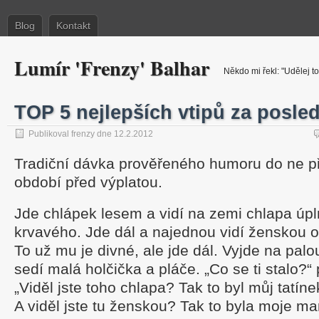
Blog
Kontakt
Lumír 'Frenzy' Balhar
Někdo mi řekl: "Udělej to
TOP 5 nejlepších vtipů za posle
Publikoval frenzy dne 12.2.2012
Tradiční dávka prověřeného humoru do ne př
období před výplatou.
Jde chlápek lesem a vidí na zemi chlapa úp
krvavého. Jde dál a najednou vidí ženskou 
To už mu je divné, ale jde dál. Vyjde na pal
sedí malá holčička a pláče. „Co se ti stalo?“
„Viděl jste toho chlapa? Tak to byl můj tatínek
A viděl jste tu ženskou? Tak to byla moje m