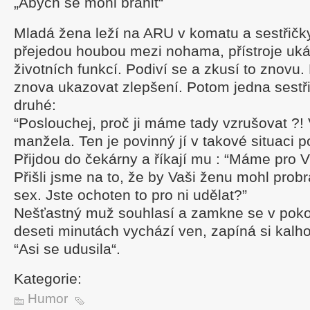
„Abych se mohl bránit“
Mladá žena leží na ARU v komatu a sestřičky 
přejedou houbou mezi nohama, přístroje uk
životních funkcí. Podiví se a zkusí to znovu.
znova ukazovat zlepšení. Potom jedna sestř
druhé:
“Poslouchej, proč ji máme tady vzrušovat ?!
manžela. Ten je povinný jí v takové situaci 
Přijdou do čekárny a říkají mu : “Máme pro 
Přišli jsme na to, že by Vaši ženu mohl probr
sex. Jste ochoten to pro ni udělat?”
Nešťastný muž souhlasí a zamkne se v pokoj
deseti minutách vychází ven, zapíná si kalh
“Asi se udusila“.
Kategorie:
Humor