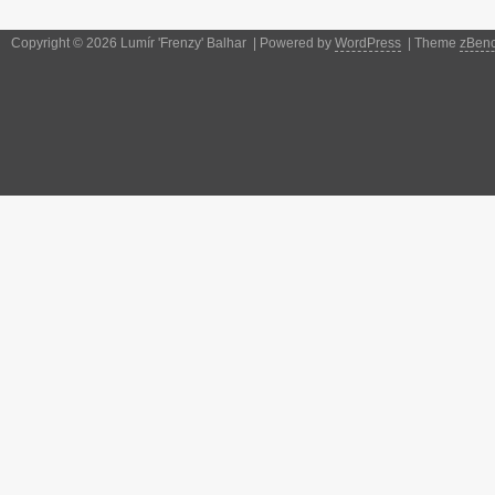
Copyright © 2026 Lumír 'Frenzy' Balhar | Powered by
WordPress
| Theme
zBen