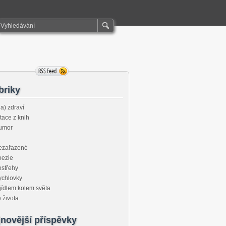
briky
a) zdraví
tace z knih
umor
ezařazené
oezie
střehy
ychlovky
jídlem kolem světa
 života
novější příspěvky