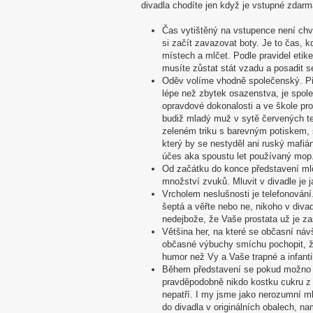
divadla chodíte jen když je vstupné zdarm
Čas vytištěný na vstupence není chvíl
si začít zavazovat boty. Je to čas, 
místech a mlčet. Podle pravidel etik
musíte zůstat stát vzadu a posadit s
Oděv volíme vhodně společenský. Při
lépe než zbytek osazenstva, je spol
opravdové dokonalosti a ve škole pro
budiž mladý muž v sytě červených te
zeleném triku s barevným potiskem,
který by se nestyděl ani ruský mafiá
účes aka spoustu let používaný mop
Od začátku do konce představení m
množství zvuků. Mluvit v divadle je 
Vrcholem neslušnosti je telefonování
šeptá a věřte nebo ne, nikoho v diva
nedejbože, že Vaše prostata už je zas
Většina her, na které se občasní náv
občasné výbuchy smíchu pochopit, že
humor než Vy a Vaše trapné a infanti
Během představení se pokud možno n
pravděpodobně nikdo kostku cukru z r
nepatří. I my jsme jako nerozumní ml
do divadla v originálních obalech, na