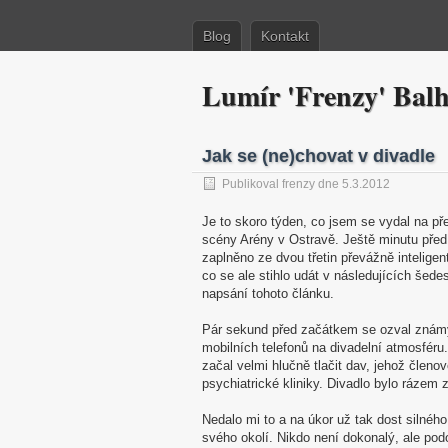
Blog
Kontakt
Lumír 'Frenzy' Bal
Jak se (ne)chovat v divadle
Publikoval frenzy dne 5.3.2012
Je to skoro týden, co jsem se vydal na 
scény Arény v Ostravě. Ještě minutu pře
zaplněno ze dvou třetin převážně inteligen
co se ale stihlo udát v následujících šede
napsání tohoto článku.
Pár sekund před začátkem se ozval známý 
mobilních telefonů na divadelní atmosféru. 
začal velmi hlučně tlačit dav, jehož členo
psychiatrické kliniky. Divadlo bylo rázem
Nedalo mi to a na úkor už tak dost silnéh
svého okolí. Nikdo není dokonalý, ale pod