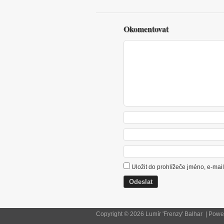
Okomentovat
Uložit do prohlížeče jméno, e-ma
Copyright © 2026 Lumír 'Frenzy' Balhar | Pow