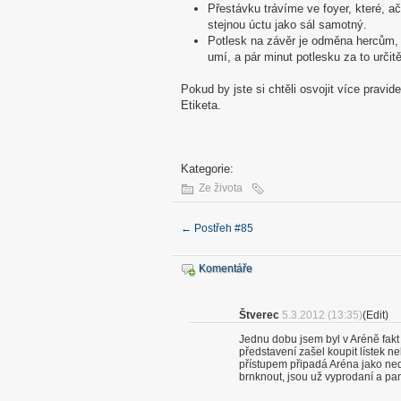
Přestávku trávíme ve foyer, které, a
stejnou úctu jako sál samotný.
Potlesk na závěr je odměna hercům, k
umí, a pár minut potlesku za to určitě
Pokud by jste si chtěli osvojit více pravi
Etiketa.
Kategorie:
Ze života
←
Postřeh #85
Komentáře
Štverec
5.3.2012 (13:35)
(Edit)
Jednu dobu jsem byl v Aréně fakt č
představení zašel koupit lístek n
přístupem připadá Aréna jako ned
brnknout, jsou už vyprodaní a pa