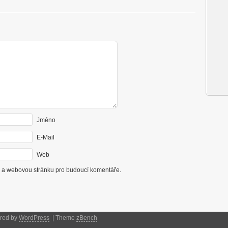
Jméno
E-Mail
Web
il a webovou stránku pro budoucí komentáře.
ered by
WordPress
| Theme
zBench