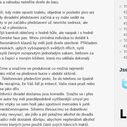
a a náhodou netrefíte dveře do baru.
TO
í, kdy máte opustit toaletu, objednat si poslední pivo ani
#
kdy divadelní představení začíná a vy máte sedět na
TO
ety si po začátku představení už nesmíte sednout, ale
#
e až o přestávce.
TO
jít kamkoli oblečený o hodně hůře, ale naopak i o hodně
#
ečenské faux pas. Mnou zmíněná individua to dotáhli k
TO
fesionálních klaunů by měli jistě dveře otevřené. Příkladem
#
niskách, uplých vyšoupaných světlých riflích, sytě
TO
 sytě černým rozepnutým jednořadým sakem, řetězem za
#
n a čepicí s rovným kšiltem, která mu udělala dokonalý
.
lčíme a snažíme se produkovat co možná nejmenší
Js
jako mlčet na plodinové burze v období sklizně.
. Telefonování především proto, že do telefonu se špatně
dle nezajímá, že Váš šéf je imbecil, Vaše stará prudí nebo
e jako dřív.
štěvníci divadel dostanou jsou komedie. Snažte se i přes
 autor hry měl pravděpodobně vytříbenější smysl pro
lní vtípky se sem hodí jako sportovní mercedes k jurtě.
eobčerstvujeme. Silnému třesoucímu se diabetikovi
uky nevyrazí, ale jídlo a pití potažmo alkohol do divadla
adíci měli dostatek důvtipu, abychom nepřenášeli alkohol
místo kterých jsme použili části svých trávicích traktů.