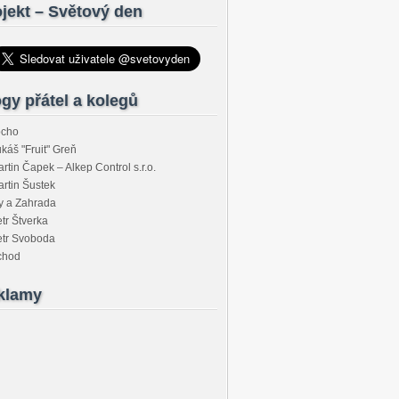
jekt – Světový den
gy přátel a kolegů
ocho
káš "Fruit" Greň
rtin Čapek – Alkep Control s.r.o.
rtin Šustek
y a Zahrada
tr Štverka
etr Svoboda
chod
klamy