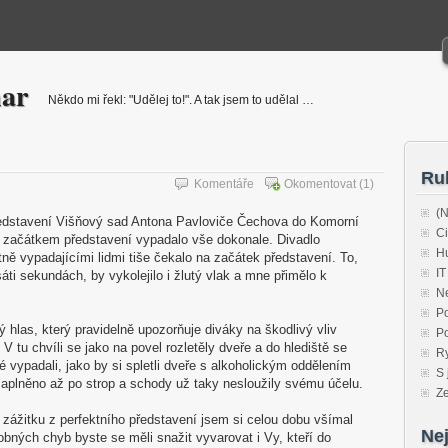
har
Někdo mi řekl: "Udělej to!". A tak jsem to udělal …
Ru
Komentáře
Okomentovat
(1)
(N
představení Višňový sad Antona Pavloviče Čechova do Komorní
Ci
d začátkem představení vypadalo vše dokonale. Divadlo
H
tně vypadajícími lidmi tiše čekalo na začátek představení. To,
IT
sáti sekundách, by vykolejilo i žlutý vlak a mne přimělo k
N
P
hlas, který pravidelně upozorňuje diváky na škodlivý vliv
Po
V tu chvíli se jako na povel rozletěly dveře a do hlediště se
R
vé vypadali, jako by si spletli dveře s alkoholickým oddělením
S 
 zaplněno až po strop a schody už taky nesloužily svému účelu.
Ze
o zážitku z perfektního představení jsem si celou dobu všímal
Nej
obných chyb byste se měli snažit vyvarovat i Vy, kteří do