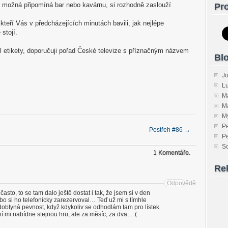
č možná připomíná bar nebo kavárnu, si rozhodně zaslouží
Pro
teří Vás v předcházejících minutách bavili, jak nejlépe
 stojí.
del etikety, doporučuji pořad České televize s příznačným názvem
Blo
J
Lu
Ma
Ma
M
Pe
Postřeh #86
→
P
S
1 Komentáře.
Re
Odpovědět
asto, to se tam dalo ještě dostat i tak, že jsem si v den
ebo si ho telefonicky zarezervoval… Teď už mi s tímhle
obtyná pevnost, když kdykoliv se odhodlám tam pro lístek
ní mi nabídne stejnou hru, ale za měsíc, za dva…:(