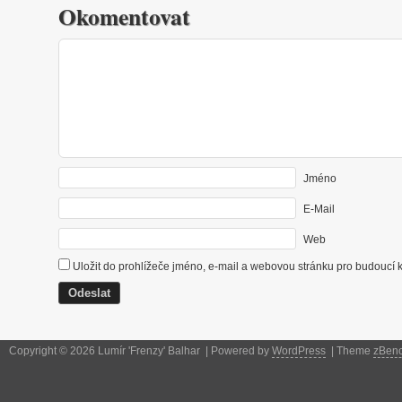
Okomentovat
Jméno
E-Mail
Web
Uložit do prohlížeče jméno, e-mail a webovou stránku pro budoucí 
Copyright © 2026 Lumír 'Frenzy' Balhar | Powered by
WordPress
| Theme
zBen