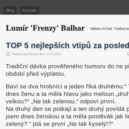
Blog
Kontakt
Lumír 'Frenzy' Balhar
Někdo mi řekl: "Udělej to
TOP 5 nejlepších vtipů za posle
Publikoval frenzy dne 13.8.2012
Tradiční dávka prověřeného humoru do ne př
období před výplatou.
Baví se dva hrobníci a jeden říká druhému:“
dnes ženu a ta měla hlavu jako meloun.„druh
velkou?“ „Ne tak zelenou.“ odpoví první.
Na druhý den se potkají a ten druhý povídá 
jsem dnes ženskou a ta měla postěvák jak li
zelený? “ ptá se první „Ne tak kyselý!?“