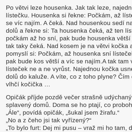
Po větvi leze housenka. Jak tak leze, najed
lístečku. Housenka si řekne: Počkám, až lís
se víc najím. A čeká. Nad housenkou sedí na
dolů a řekne si: Ta housenka čeká, až ten lís
počkám až ho sní, pak bude housenka větší a
tak taky čeká. Nad kosem je na větvi kočka 
pomyslí si: Počkám, až housenka sní lísteč
pak bude kos větší a víc se najím.A tak tam vš
lísteček ne a ne vyrůst. Najednou kočka usn
dolů do kaluže. A víte, co z toho plyne? Čím 
vlhčí kočička …
Opičák příjde pozdě večer strašně udýchaný
splavený domů. Doma se ho ptají, co proboh
„Ále“, povídá opičák, „šukal jsem žirafu.“
„No a z čeho jsi tak vyřízený?“
„To bylo furt: Dej mi pusu – vraž mi ho tam, 