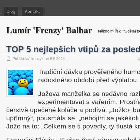
Blog
Kontakt
Lumír 'Frenzy' Balhar
Někdo mi řekl: "Udělej to
TOP 5 nejlepších vtipů za posle
Publikoval frenzy dne 9.6.2014
Tradiční dávka prověřeného humor
radostného období před výplatou.
Jožova manželka se nedávno roz
experimentovat s vařením. Prostře
čerstvě upečené koláče a podívá: „Jožko, 
upřímný“, pousmála se, „nebojím se jakékoli k
Jožo na to: „Celkem se ti povedly, ty tlustá k
Fanoušci Slávie: „K přerušení zápasu nebyl d