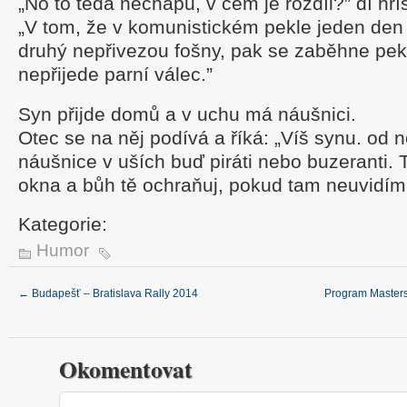
„No to teda nechápu, v čem je rozdíl?” dí hř
„V tom, že v komunistickém pekle jeden den 
druhý nepřivezou fošny, pak se zaběhne pek
nepřijede parní válec.”
Syn přijde domů a v uchu má náušnici.
Otec se na něj podívá a říká: „Víš synu. od n
náušnice v uších buď piráti nebo buzeranti.
okna a bůh tě ochraňuj, pokud tam neuvidím t
Kategorie:
Humor
←
Budapešť – Bratislava Rally 2014
Program Masters
Okomentovat