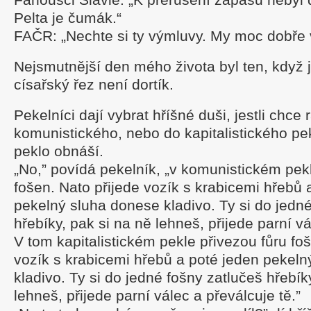
Pelta je čumák.“
FAČR: „Nechte si ty výmluvy. My moc dobře v
Nejsmutnější den mého života byl ten, když js
císařský řez není dortík.
Pekelníci dají vybrat hříšné duši, jestli chce 
komunistického, nebo do kapitalistického pek
peklo obnáší.
„No,” povídá pekelník, „v komunistickém pek
fošen. Nato přijede vozík s krabicemi hřebů 
pekelný sluha donese kladivo. Ty si do jedn
hřebíky, pak si na ně lehneš, přijede parní vá
V tom kapitalistickém pekle přivezou fůru foš
vozík s krabicemi hřebů a poté jeden pekel
kladivo. Ty si do jedné fošny zatlučeš hřebík
lehneš, přijede parní válec a převálcuje tě.”