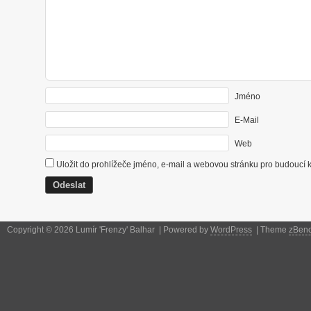
Jméno
E-Mail
Web
Uložit do prohlížeče jméno, e-mail a webovou stránku pro budoucí 
Copyright © 2026 Lumír 'Frenzy' Balhar | Powered by
WordPress
| Theme
zBen