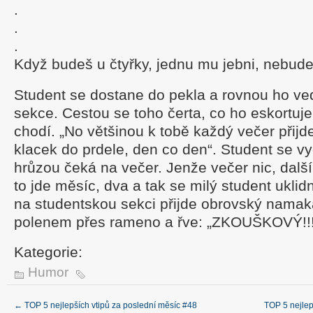
.
.
.
Když budeš u čtyřky, jednu mu jebni, nebude
Student se dostane do pekla a rovnou ho ve
sekce. Cestou se toho čerta, co ho eskortuje 
chodí. „No většinou k tobě každý večer přijde č
klacek do prdele, den co den“. Student se vy
hrůzou čeká na večer. Jenže večer nic, další
to jde měsíc, dva a tak se milý student uklid
na studentskou sekci přijde obrovský namak
polenem přes rameno a řve: „ZKOUŠKOVÝ!!!
Kategorie:
Humor
←
TOP 5 nejlepších vtipů za poslední měsíc #48
TOP 5 nejlep