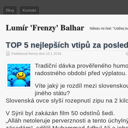
Blog
Kontakt
Lumír 'Frenzy' Balhar
Někdo mi řekl: "Udělej to
TOP 5 nejlepších vtipů za posle
Publikoval frenzy dne 10.1.2016
Tradiční dávka prověřeného humor
radostného období před výplatou.
Víte jaký je rozdíl mezi slovensko
jiného státu?
Slovenská ovce slyší rozepnutí zipu na 2 kil
V Sýrii byl zakázán film 50 odstínů šedi.
„Alláh netoleruje perverznosti a tento úchylný
zásadám“, sdělil Muhammad Adbul Ali a jeho 