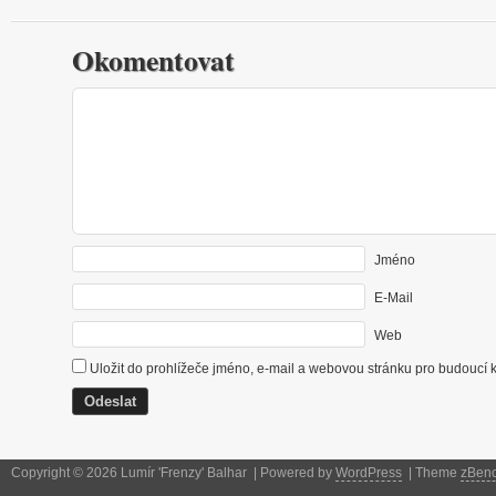
Okomentovat
Jméno
E-Mail
Web
Uložit do prohlížeče jméno, e-mail a webovou stránku pro budoucí 
Copyright © 2026 Lumír 'Frenzy' Balhar | Powered by
WordPress
| Theme
zBen