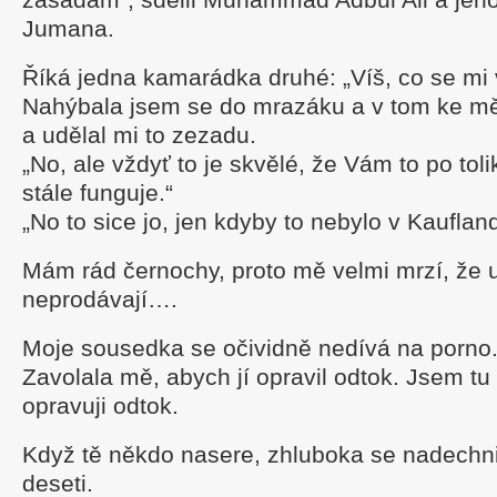
Jumana.
Říká jedna kamarádka druhé: „Víš, co se mi 
Nahýbala jsem se do mrazáku a v tom ke mě
a udělal mi to zezadu.
„No, ale vždyť to je skvělé, že Vám to po tol
stále funguje.“
„No to sice jo, jen kdyby to nebylo v Kauflan
Mám rád černochy, proto mě velmi mrzí, že 
neprodávají….
Moje sousedka se očividně nedívá na porno
Zavolala mě, abych jí opravil odtok. Jsem tu
opravuji odtok.
Když tě někdo nasere, zhluboka se nadechni
deseti.