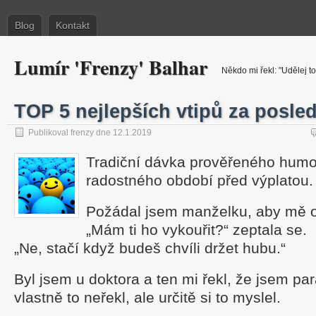
Blog
Kontakt
Lumír 'Frenzy' Balhar
Někdo mi řekl: "Udělej to
TOP 5 nejlepších vtipů za posle
Publikoval frenzy dne 12.1.2019
Tradiční dávka prověřeného humor
radostného období před výplatou.
Požádal jsem manželku, aby mě or
„Mám ti ho vykouřit?“ zeptala se.
„Ne, stačí když budeš chvíli držet hubu.“
Byl jsem u doktora a ten mi řekl, že jsem pa
vlastně to neřekl, ale určitě si to myslel.