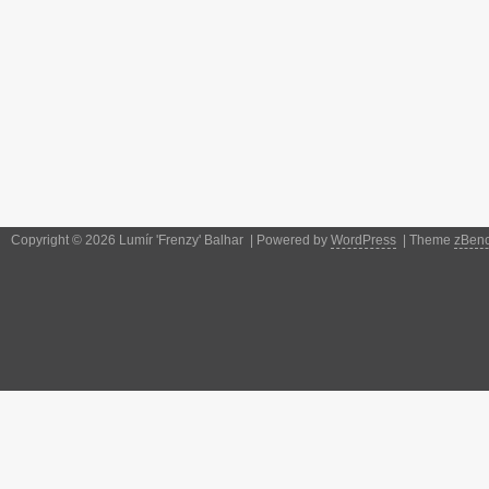
Copyright © 2026 Lumír 'Frenzy' Balhar | Powered by
WordPress
| Theme
zBen