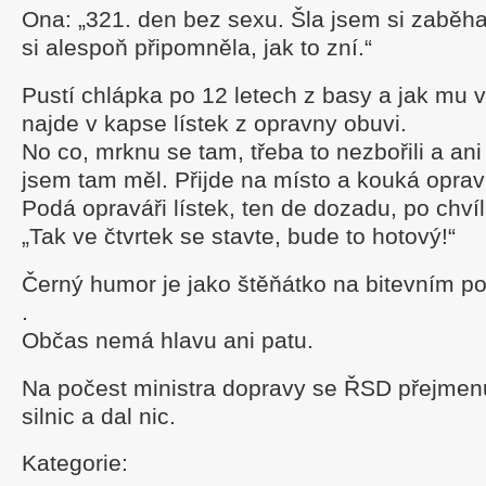
Ona: „321. den bez sexu. Šla jsem si zaběh
si alespoň připomněla, jak to zní.“
Pustí chlápka po 12 letech z basy a jak mu v
najde v kapse lístek z opravny obuvi.
No co, mrknu se tam, třeba to nezbořili a ani
jsem tam měl. Přijde na místo a kouká oprav
Podá opraváři lístek, ten de dozadu, po chvíli
„Tak ve čtvrtek se stavte, bude to hotový!“
Černý humor je jako štěňátko na bitevním pol
.
Občas nemá hlavu ani patu.
Na počest ministra dopravy se ŘSD přejmenu
silnic a dal nic.
Kategorie: