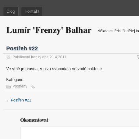
Blog
Kontakt
Lumír 'Frenzy' Balhar
Někdo mi řekl: "Udělej to
Postřeh #22
Publikoval frenzy dne 21.4.2011
Ve víně je pravda, v pivu svoboda a ve vodě bakterie.
Kategorie:
Postřehy
←
Postřeh #21
Okomentovat