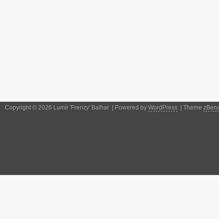
Copyright © 2026 Lumír 'Frenzy' Balhar | Powered by
WordPress
| Theme
zBen