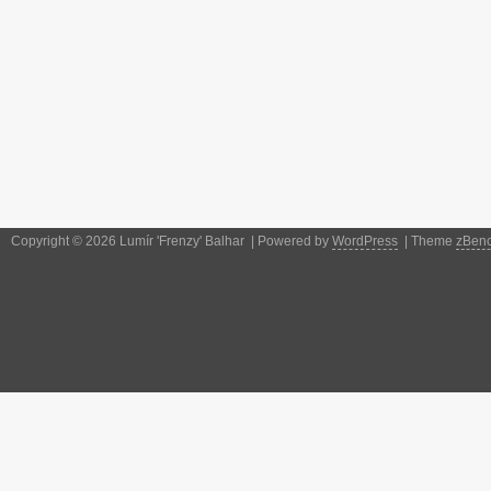
Copyright © 2026 Lumír 'Frenzy' Balhar | Powered by
WordPress
| Theme
zBen