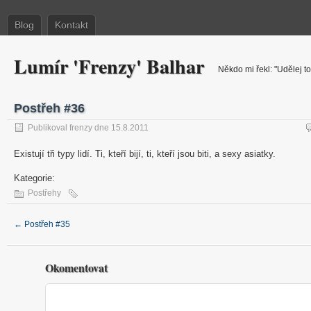
Blog
Kontakt
Lumír 'Frenzy' Balhar
Někdo mi řekl: "Udělej to
Postřeh #36
Publikoval frenzy dne 15.8.2011
Existují tři typy lidí. Ti, kteří bijí, ti, kteří jsou biti, a sexy asiatky.
Kategorie:
Postřehy
←
Postřeh #35
Okomentovat