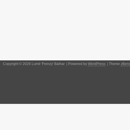
Copyright © 2026 Lumír 'Frenzy' Balhar | Powered by
WordPress
| Theme
zBen