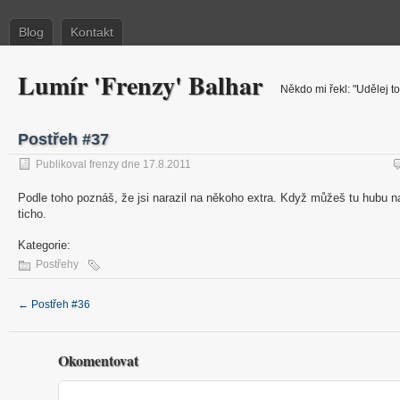
Blog
Kontakt
Lumír 'Frenzy' Balhar
Někdo mi řekl: "Udělej to
Postřeh #37
Publikoval frenzy dne 17.8.2011
Podle toho poznáš, že jsi narazil na někoho extra. Když můžeš tu hubu na 
ticho.
Kategorie:
Postřehy
←
Postřeh #36
Okomentovat