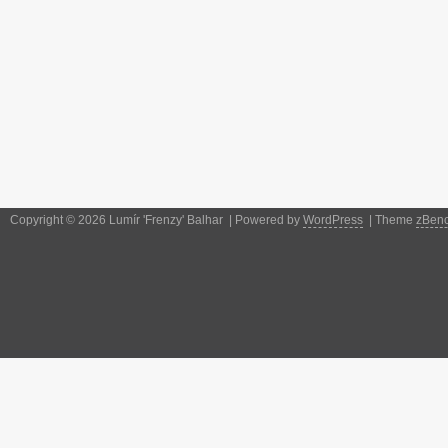
Copyright © 2026 Lumír 'Frenzy' Balhar | Powered by
WordPress
| Theme
zBen