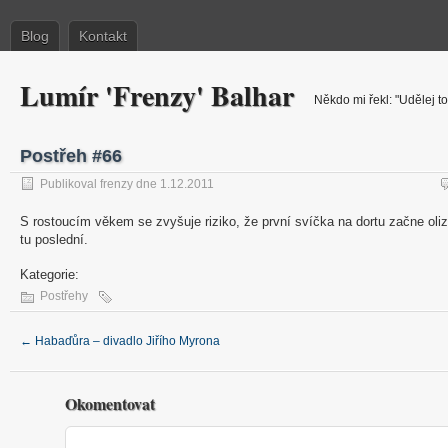
Blog
Kontakt
Lumír 'Frenzy' Balhar
Někdo mi řekl: "Udělej to
Postřeh #66
Publikoval frenzy dne 1.12.2011
S rostoucím věkem se zvyšuje riziko, že první svíčka na dortu začne oliz
tu poslední.
Kategorie:
Postřehy
←
Habaďůra – divadlo Jiřího Myrona
Okomentovat