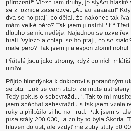
přirození!“ Vleze tam druhý, je slyšet hlasité
se z ložnice zase ozve: „Au au aaaaau!“ Když
dva se ho ptají, co dělal, že nakonec tak řval
mám velké péro? Tak jsem ji natrhl řiť!“ Třetí
dlouho se nic neděje. Najednou se ozve řev, 
brali. Vyleze a chlapi se ho ptají, co se stal
malé péro? Tak jsem ji alespoň zlomil nohu!“
Přátelé jsou jako stromy, když do nich mlátíš
umřou.
Přijde blondýnka k doktorovi s poraněným 
se ptá: „Jak se vám stalo, ze máte ustřelený
Tedy pokus o sebevraždu.“ „Tak to mi musíte 
jsem spáchat sebevraždu a tak jsem vzala r
ruky a přiložila si ho na hrud. Pak jsem si al
prsa stály 200.000,- a ze by to byla Škoda. Ta
hlaveň do úst, ale vždyť mé zuby staly 80.00