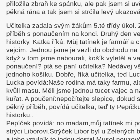
přiložila zbraň ke spánku, ale pak jsem si u
pěkná rána a tak jsem si strčila levý ukazov
Učitelka zadala svým žákům 5.té třídy úkol. Z
příběh s ponaučením na konci. Druhý den ve
historky. Katka říká: Můj tatínek je farmář a 
vejcím. Jednou jsme je vezli do obchodu na
když v tom jsme nabourali, košík vyletěl a va
ponaučení? ptá se paní učitelka? Nedávej v
jednoho košíku. Dobře, říká učitelka, teď Luc
Lucka povídá:Naše rodina má taky farmu, a
kvůli masu. Měli jsme jednou tucet vajec a na
kuřat. A poučení:nepočítejte slepice, dokud s
pěkný příběh, povídá učitelka, teď ty Pepíč
historku..
Pepíček povídá: no madam,můj tatínek mi po
strýci Liborovi.Strýček Libor byl u Zelených
a jeho vrtulník to jedou dostal.Musel nouzově