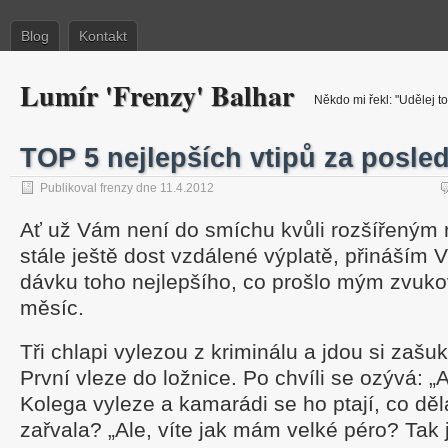
Blog
Kontakt
Lumír 'Frenzy' Balhar
Někdo mi řekl: "Udělej to
TOP 5 nejlepších vtipů za posle
Publikoval frenzy dne 11.4.2012
Ať už Vám není do smíchu kvůli rozšířený
stále ještě dost vzdálené výplatě, přináším
dávku toho nejlepšího, co prošlo mým zvuk
měsíc.
Tři chlapi vylezou z kriminálu a jdou si zašuk
První vleze do ložnice. Po chvíli se ozývá: 
Kolega vyleze a kamarádi se ho ptají, co děl
zařvala? „Ale, víte jak mám velké péro? Tak j