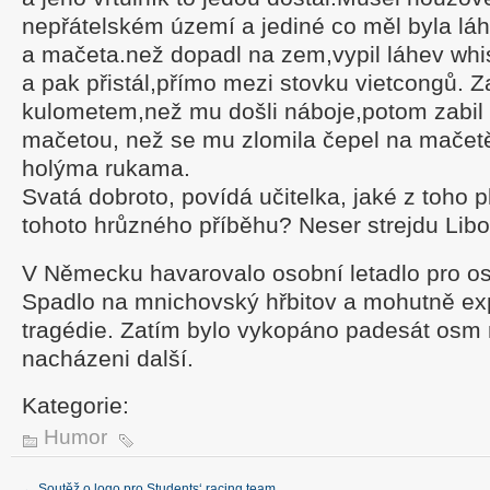
nepřátelském území a jediné co měl byla lá
a mačeta.než dopadl na zem,vypil láhev whi
a pak přistál,přímo mezi stovku vietcongů. Za
kulometem,než mu došli náboje,potom zabil 
mačetou, než se mu zlomila čepel na mačetě
holýma rukama.
Svatá dobroto, povídá učitelka, jaké z toho 
tohoto hrůzného příběhu? Neser strejdu Libora
V Německu havarovalo osobní letadlo pro os
Spadlo na mnichovský hřbitov a mohutně ex
tragédie. Zatím bylo vykopáno padesát osm 
nacházeni další.
Kategorie:
Humor
←
Soutěž o logo pro Students‘ racing team