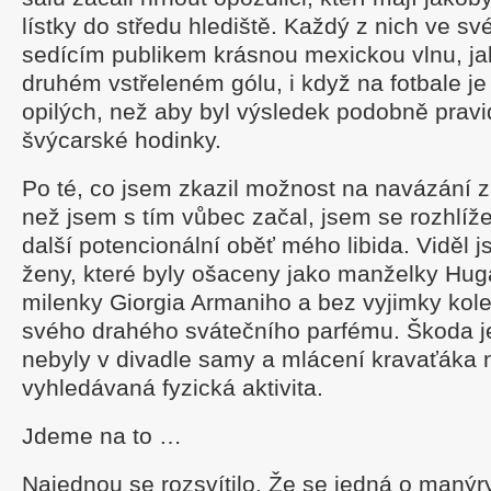
lístky do středu hlediště. Každý z nich ve své 
sedícím publikem krásnou mexickou vlnu, ja
druhém vstřeleném gólu, i když na fotbale je
opilých, než aby byl výsledek podobně pravi
švýcarské hodinky.
Po té, co jsem zkazil možnost na navázání z
než jsem s tím vůbec začal, jsem se rozhlíže
další potencionální oběť mého libida. Viděl
ženy, které byly ošaceny jako manželky Hu
milenky Giorgia Armaniho a bez vyjimky kole
svého drahého svátečního parfému. Škoda je
nebyly v divadle samy a mlácení kravaťáka 
vyhledávaná fyzická aktivita.
Jdeme na to …
Najednou se rozsvítilo. Že se jedná o manýr