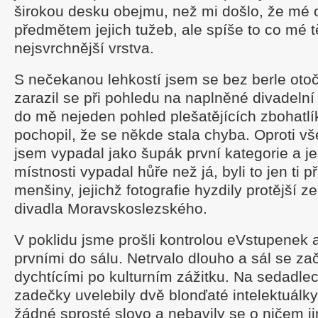
širokou desku obejmu, než mi došlo, že mé 
předmětem jejich tužeb, ale spíše to co mé t
nejsvrchnější vrstva.
S nečekanou lehkostí jsem se bez berle otoč
zarazil se při pohledu na naplněné divadelní
do mě nejeden pohled plešatějících zbohatlí
pochopil, že se někde stala chyba. Oproti 
jsem vypadal jako šupák první kategorie a jes
místnosti vypadal hůře než já, byli to jen ti 
menšiny, jejichž fotografie hyzdily protější 
divadla Moravskoslezského.
V poklidu jsme prošli kontrolou eVstupenek a
prvními do sálu. Netrvalo dlouho a sál se zača
dychtícími po kulturním zážitku. Na sedadle
zadečky uvelebily dvě blonďaté intelektuálky
žádné sprosté slovo a nebavily se o ničem j