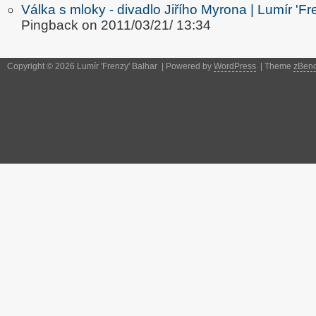
Válka s mloky - divadlo Jiřího Myrona | Lumír 'Fr
Pingback on 2011/03/21/ 13:34
Copyright © 2026 Lumír 'Frenzy' Balhar | Powered by
WordPress
| Theme
zBen