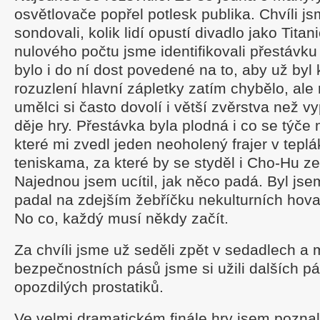
osvětlovače popřel potlesk publika. Chvíli j
sondovali, kolik lidí opustí divadlo jako Tita
nulového počtu jsme identifikovali přestávku
bylo i do ní dost povedené na to, aby už byl
rozuzlení hlavní zápletky zatím chybělo, ale
umělci si často dovolí i větší zvěrstva než v
děje hry. Přestávka byla plodná i co se týč
které mi zvedl jeden neoholený frajer v tepl
teniskama, za které by se styděl i Cho-Hu ze 
Najednou jsem ucítil, jak něco padá. Byl jse
padal na zdejším žebříčku nekulturních hova
No co, každý musí někdy začít.
Za chvíli jsme už seděli zpět v sedadlech a
bezpečnostních pásů jsme si užili dalších p
opozdilých prostatiků.
Ve velmi dramatickém finále hry jsem poznal