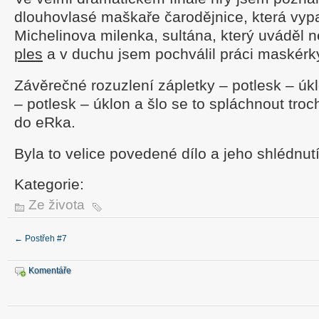
dlouhovlasé maškaře čarodějnice, která vyp
Michelinova milenka, sultána, který uváděl
ples
a v duchu jsem pochválil práci maskérky
Závěrečné rozuzlení zápletky – potlesk – úkl
– potlesk – úklon a šlo se to spláchnout tro
do eRka.
Byla to velice povedené dílo a jeho shlédnut
Kategorie:
Ze života
←
Postřeh #7
Komentáře