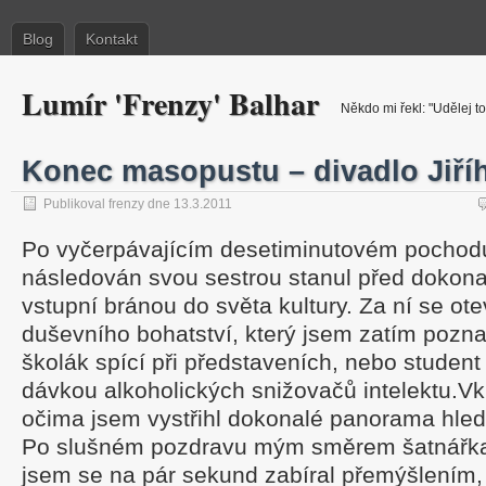
Blog
Kontakt
Lumír 'Frenzy' Balhar
Někdo mi řekl: "Udělej to
Konec masopustu – divadlo Jiří
Publikoval frenzy dne 13.3.2011
Po vyčerpávajícím desetiminutovém pochod
následován svou sestrou stanul před dokona
vstupní bránou do světa kultury. Za ní se ote
duševního bohatství, který jsem zatím poznal
školák spící při představeních, nebo student
dávkou alkoholických snižovačů intelektu.
Vk
očima jsem vystřihl dokonalé panorama hleda
Po slušném pozdravu mým směrem šatnářka 
jsem se na pár sekund zabíral přemýšlením, j